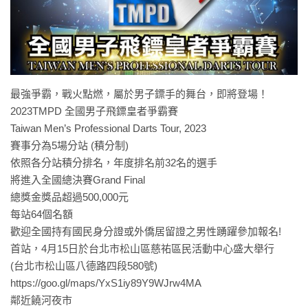
最強爭霸，戰火點燃，屬於男子鏢手的舞台，即將登場！
2023TMPD 全國男子飛鏢皇者爭霸賽
Taiwan Men’s Professional Darts Tour, 2023
賽事分為5場分站 (積分制)
依照各分站積分排名，年度排名前32名的選手
將進入全國總決賽Grand Final
總獎金獎品超過500,000元
每站64個名額
歡迎全國持有國民身分證或外僑居留證之男性踴躍參加報名!
首站，4月15日於台北市松山區慈祐區民活動中心盛大舉行
(台北市松山區八德路四段580號)
https://goo.gl/maps/YxS1iy89Y9WJrw4MA
鄰近饒河夜市