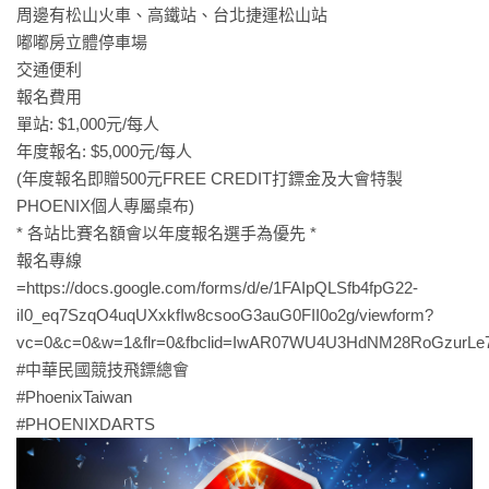
周邊有松山火車、高鐵站、台北捷運松山站
嘟嘟房立體停車場
交通便利
報名費用
單站: $1,000元/每人
年度報名: $5,000元/每人
(年度報名即贈500元FREE CREDIT打鏢金及大會特製
PHOENIX個人專屬桌布)
* 各站比賽名額會以年度報名選手為優先 *
報名專線
=
https://docs.google.com/forms/d/e/1FAIpQLSfb4fpG22-
iI0_eq7SzqO4uqUXxkfIw8csooG3auG0FII0o2g/viewform?
vc=0&c=0&w=1&flr=0&fbclid=IwAR07WU4U3HdNM28RoGzurLe7j
#中華民國競技飛鏢總會
#PhoenixTaiwan
#PHOENIXDARTS