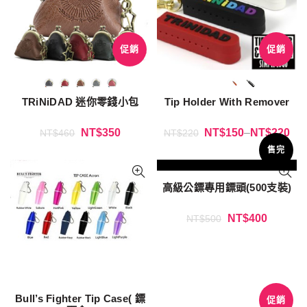
促銷
促銷
TRiNiDAD 迷你零錢小包
Tip Holder With Remover
NT$
350
NT$
150
–
NT$
220
NT$
460
NT$
220
售完
高級公鏢專用鏢頭(500支裝)
NT$
400
NT$
500
Bull’s Fighter Tip Case( 鏢
促銷