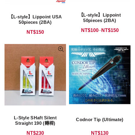
【L-style】Lippoint
【L-style】Lippoint USA
50pieces (2BA)
50pieces (2BA)
NT$
100
–
NT$
150
NT$
150
L-Style SHaft Silent
Codnor Tip (Ultimate)
Straight 190 (轉桿)
NT$
230
NT$
130