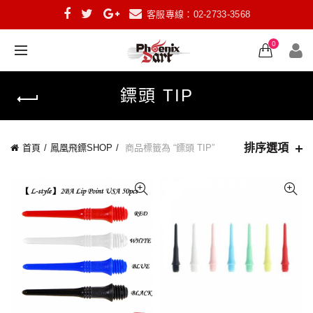
客服專線：02-2733-3568
0
鏢頭 TIP
排序選項
首頁
鳳凰飛鏢SHOP
商品標籤為 “鏢頭 TIP”