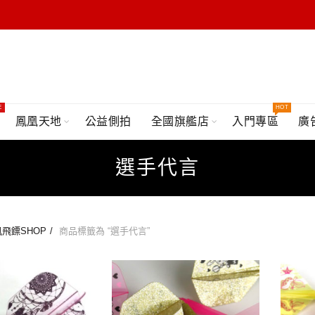
E
HOT
鳳凰天地
公益側拍
全國旗艦店
入門專區
廣
選手代言
飛鏢SHOP
商品標籤為 “選手代言”