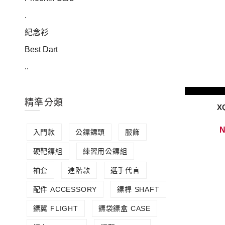
.
紀念衫
Best Dart
..
精準分類
X
N
入門款
公鏢鏢頭
服飾
硬靶鏢組
練習用公鏢組
袖套
進階款
選手代言
配件 ACCESSORY
鏢桿 SHAFT
鏢翼 FLIGHT
鏢袋鏢盒 CASE