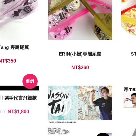
e Tang 專屬尾翼
ERIN(小蝸)專屬尾翼
S
NT$
350
NT$
260
促銷
ai II 選手代言飛鏢款
NT$
1,800
400