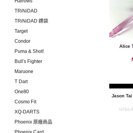
Harrows
TRiNiDAD
TRiNiDAD 鏢袋
Target
Condor
Alic
Puma & Shot!
Bull's Fighter
Maruone
T Dart
One80
Jason T
Cosmo Fit
NT$
2,
XQ-DARTS
Phoenix 原廠商品
Phoenix Card