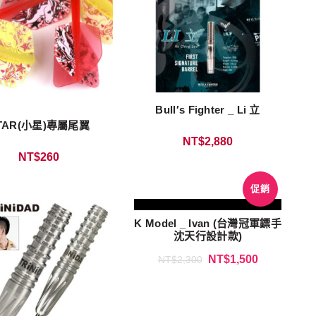
Bull′s Fighter _ Li 立
TAR(小星)專屬尾翼
NT$
2,880
NT$
260
促銷
K Model _ Ivan (台灣冠軍鏢手
沈天行設計款)
NT$
1,500
NT$
2,300