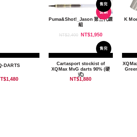
售完
促銷
Puma&Shot!_Jason 第三代鏢
K Mod
組
NT$
1,950
NT$
2,400
售完
Cartasport stockist of
XQMax
Q-DARTS
XQMax MvG darts 90% (硬
Gree
式)
T$
1,480
NT$
1,880