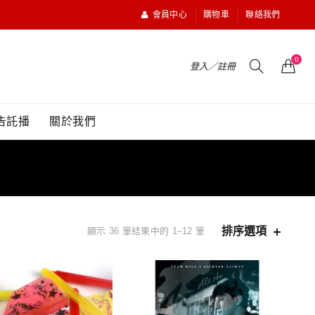
會員中心
購物車
聯絡我們
0
登入／註冊
告託播
關於我們
排序選項
顯示 36 筆結果中的 1–12 筆