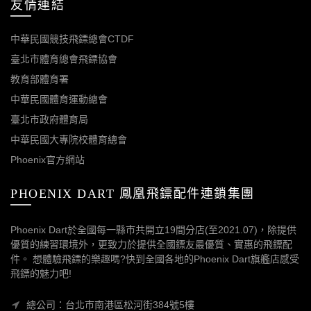
友情連結
中華民國競技飛鏢總會CTDF
臺北市體育總會飛鏢協會
教育部體育署
中華民國體育運動總會
臺北市政府體育局
中華民國大專院校體育總會
Phoenix官方網站
PHOENIX DART 鳳凰飛鏢配件連鎖集團
Phoenix Dart於全國每一縣市共開立19間分店(至2021.07)，除提供
優質的練習環境外，更致力於提供全國鏢友最優質、實惠的飛鏢配
件。 想體驗飛鏢的樂趣嗎?快到全國各地的Phoenix Dart旗艦店感受
飛鏢的魅力吧!
總公司：台北市南港區松河街384號5樓