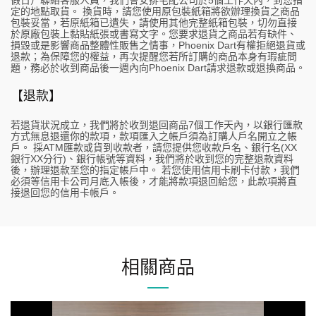
假日）聯絡客服人員，我們會安排宅配公司於5個工作天內，到您指
定的地點取貨。 換貨時，請您使用原包裝紙箱將欲辦理換貨之商品
包裝妥當，若原紙箱已遺失，請使用其他完整紙箱包裝，切勿直接
於原廠包裝上黏貼紙張或書寫文字。您要求退貨之商品若有缺件、
損毀或是影響商品整體性販售之情事，Phoenix Dart有權拒絕退貨或
退款；為保障您的權益，再次提醒您若所訂購的商品本身有瑕疵問
題，務必於收到商品後一週內向Phoenix Dart請求退款或退換商品。
【退款】
若退貨狀況成立，我們將於收到退回商品7個工作天內，以銀行匯款
方式無息退還你的款項，款項匯入之帳戶須為訂購人戶名開立之帳
戶。 採ATM匯款或貨到收款者，請您提供您收款戶名、銀行名(XX
銀行XX分行)、銀行帳號等資料，我們將於收到您的完整退款資料
後，辦理退款至您的指定帳戶中。 若您使用信用卡刷卡付款，我們
必須等信用卡公司月底入帳後，才能將款項退回給您，此款項將直
接退回您的信用卡帳戶。
相關商品