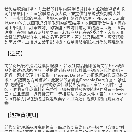
若您要取消訂單， 1.至我的訂單內選擇取消訂單，並請簡單說明取
消訂單原因。 2.直接聯絡客服人員，並提供訂單編號與訂購人姓
名，一收到您的需求，客服人員會即刻為您處理。 Phoenix Dart會
以email的方式回覆您訂單取消的處理結果，收到回覆信件後，您亦
可上網利用「訂單查詢」的功能，查詢目前訂單的處理狀況。 ＃請
注意，在您申請取消訂單之前，若該商品已在配送途中，客服人員
會嘗試連絡物流中心將商品直接運回，若無法及時處理，煩請您收
到商品時，直接退回給宅配司機，或是聯絡客服人員為您辦理退貨
【退貨】
商品寄出後不接受退換貨服務。 若收到商品隨即發現商品短少或產
品外觀遭破壞的情形，請於收到商品日起計算一週內與我們聯絡。
超過一週才發現上述情形，Phoenix Dart有權力拒絕您的退貨退款要
求。 寄錯商品方可補寄，此狀況的郵資由Phoenix Dart負擔。 請注
意! 您所退回的商品內容物必須保維持所有商品、贈品、附件、包
裝、附隨文件或資料的完整性，如有實體發票則須連同發票一併退
回，並且簽屬「退貨折讓單」等相關法令規定文件，否則，Phoenix
Dart有權力拒絕您的退貨退款要求，且貨運往返費用將由購買方承
擔。
【退換貨須知】
若您要辦理新品瑕疵退換貨，請於收到貨當日起一週內（含國定例