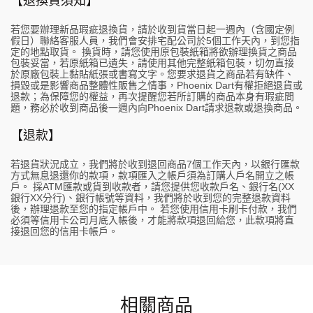
【退換貨須知】
若您要辦理新品瑕疵退換貨，請於收到貨當日起一週內（含國定例
假日）聯絡客服人員，我們會安排宅配公司於5個工作天內，到您指
定的地點取貨。 換貨時，請您使用原包裝紙箱將欲辦理換貨之商品
包裝妥當，若原紙箱已遺失，請使用其他完整紙箱包裝，切勿直接
於原廠包裝上黏貼紙張或書寫文字。您要求退貨之商品若有缺件、
損毀或是影響商品整體性販售之情事，Phoenix Dart有權拒絕退貨或
退款；為保障您的權益，再次提醒您若所訂購的商品本身有瑕疵問
題，務必於收到商品後一週內向Phoenix Dart請求退款或退換商品。
【退款】
若退貨狀況成立，我們將於收到退回商品7個工作天內，以銀行匯款
方式無息退還你的款項，款項匯入之帳戶須為訂購人戶名開立之帳
戶。 採ATM匯款或貨到收款者，請您提供您收款戶名、銀行名(XX
銀行XX分行)、銀行帳號等資料，我們將於收到您的完整退款資料
後，辦理退款至您的指定帳戶中。 若您使用信用卡刷卡付款，我們
必須等信用卡公司月底入帳後，才能將款項退回給您，此款項將直
接退回您的信用卡帳戶。
相關商品