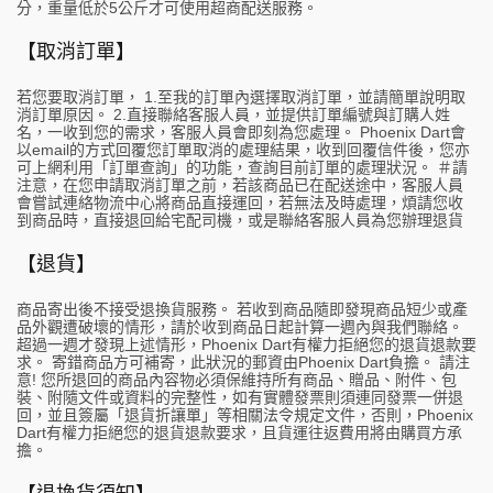
分，重量低於5公斤才可使用超商配送服務。
【取消訂單】
若您要取消訂單， 1.至我的訂單內選擇取消訂單，並請簡單說明取
消訂單原因。 2.直接聯絡客服人員，並提供訂單編號與訂購人姓
名，一收到您的需求，客服人員會即刻為您處理。 Phoenix Dart會
以email的方式回覆您訂單取消的處理結果，收到回覆信件後，您亦
可上網利用「訂單查詢」的功能，查詢目前訂單的處理狀況。 ＃請
注意，在您申請取消訂單之前，若該商品已在配送途中，客服人員
會嘗試連絡物流中心將商品直接運回，若無法及時處理，煩請您收
到商品時，直接退回給宅配司機，或是聯絡客服人員為您辦理退貨
【退貨】
商品寄出後不接受退換貨服務。 若收到商品隨即發現商品短少或產
品外觀遭破壞的情形，請於收到商品日起計算一週內與我們聯絡。
超過一週才發現上述情形，Phoenix Dart有權力拒絕您的退貨退款要
求。 寄錯商品方可補寄，此狀況的郵資由Phoenix Dart負擔。 請注
意! 您所退回的商品內容物必須保維持所有商品、贈品、附件、包
裝、附隨文件或資料的完整性，如有實體發票則須連同發票一併退
回，並且簽屬「退貨折讓單」等相關法令規定文件，否則，Phoenix
Dart有權力拒絕您的退貨退款要求，且貨運往返費用將由購買方承
擔。