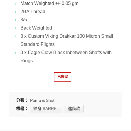
Match Weighted +/- 0.05 gm
2BA Thread
3/5
Back Weighted
3 x Custom Viking Drakkar 100 Micron Small
Standard Flights
3 x Eagle Claw Black Inbetween Shafts with
Rings
已售完
分類：
Puma & Shot!
標籤：
鏢身 BARREL
進階款