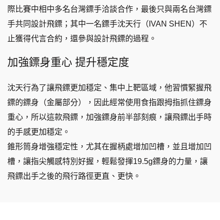
際比賽中相中多名台灣
鏢手洽談合作，最後只與兩名台灣鏢
手共同設計飛鏢；其中一名鏢手沈天行（IVAN SHEN）不
止獲得代言合約，還參與設計飛鏢的過程。
加強鏢身重心 提升穩定度
沈天行為了讓飛鏢更加穩定、集中上靶區域，他習慣緊握飛
鏢的鏢身（金屬部分），因此經常使用食指跟拇指抓住鏢身
重心，所以這款飛鏢，加強
鏢身前半部刻痕，讓飛鏢出手時
的手感更加穩定。
錐形筒身增強穩定性，尤其在握柄處增加凹槽，並且增加凹
槽，讓指尖觸感特別好握，輕鬆發揮19.5g鏢身的力量，讓
飛鏢出手之後的飛行路徑更直、更快。