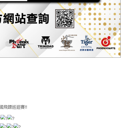
國飛鏢巡迴賽!!