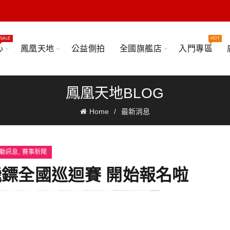
SALE
HOT
心
鳳凰天地
公益側拍
全國旗艦店
入門專區
鳳凰天地BLOG
Home
最新消息
,
動訊息
賽事新聞
子飛鏢全國巡迴賽 開始報名啦