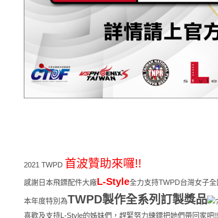
首波贊助來囉!!
2021 TWPD
L-Style
感謝日本飛鏢配件大廠
全力支持TWPD台灣女子全
TWPD製作全系列訂製獎品
本年度特別為
喜歡及支持L-Style的姊妹們，趕緊努力練鏢把她們帶回家吧!!