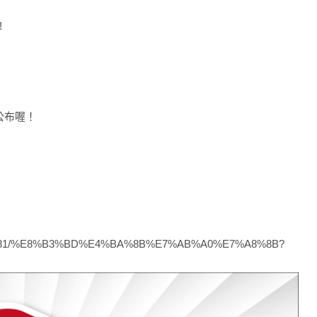
!
公布喔！
E9%A0%81/%E8%B3%BD%E4%BA%8B%E7%AB%A0%E7%A8%8B?