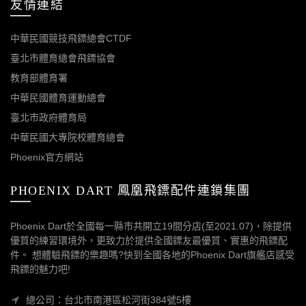
友情連結
中華民國競技飛鏢總會CTDF
臺北市體育總會飛鏢協會
教育部體育署
中華民國體育運動總會
臺北市政府體育局
中華民國大專院校體育總會
Phoenix官方網站
PHOENIX DART 鳳凰飛鏢配件連鎖集團
Phoenix Dart於全國每一縣市共開立19間分店(至2021.07)，除提供
優質的練習環境外，更致力於提供全國鏢友最優質、實惠的飛鏢配
件。 想體驗飛鏢的樂趣嗎?快到全國各地的Phoenix Dart旗艦店感受
飛鏢的魅力吧!
總公司：台北市南港區松河街384號5樓