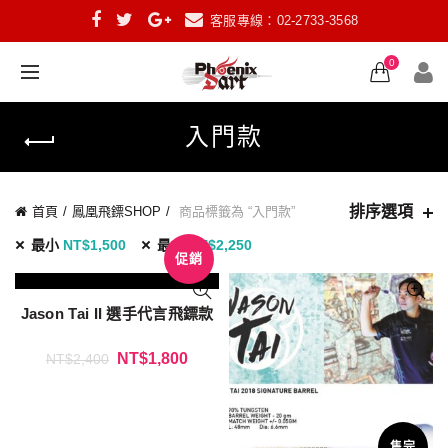
客服專線：02-2733-3568
0
入門款
排序選項
首頁
鳳凰飛鏢SHOP
商品標籤為 “入門款”
最小
NT$
1,500
最大
NT$
2,250
促銷
Jason Tai II 選手代言飛鏢款
NT$
1,800
NT$
2,400
售完