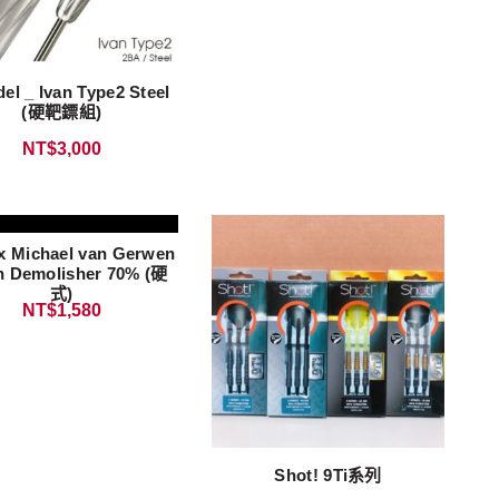
el _ Ivan Type2 Steel
(硬靶鏢組)
NT$
3,000
 Michael van Gerwen
n Demolisher 70% (硬
式)
NT$
1,580
Shot! 9Ti系列