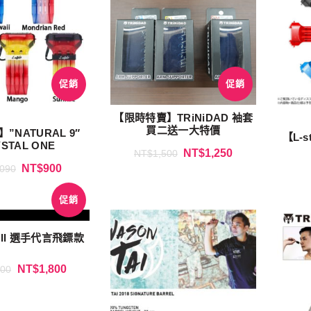
促銷
促銷
【限時特賣】TRiNiDAD 袖套
買二送一大特價
e】”NATURAL 9″
【L-s
STAL ONE
NT$
1,250
NT$
1,500
NT$
900
,090
促銷
ai II 選手代言飛鏢款
NT$
1,800
400