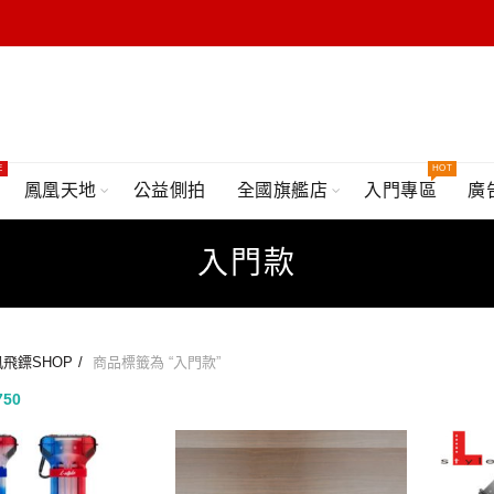
E
HOT
鳳凰天地
公益側拍
全國旗艦店
入門專區
廣
入門款
飛鏢SHOP
商品標籤為 “入門款”
750