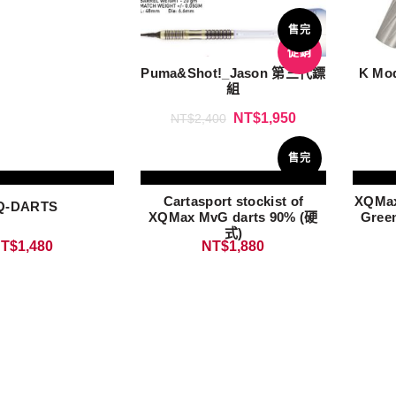
售完
促銷
Puma&Shot!_Jason 第三代鏢
K Mod
組
NT$
1,950
NT$
2,400
售完
Cartasport stockist of
XQMax
Q-DARTS
XQMax MvG darts 90% (硬
Gree
式)
T$
1,480
NT$
1,880