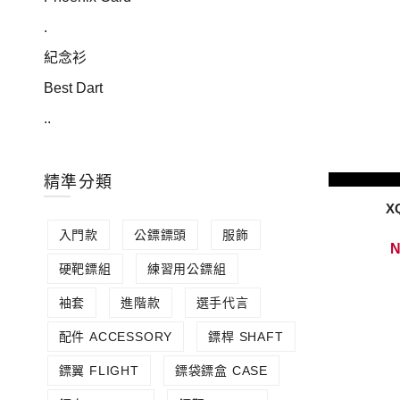
.
紀念衫
Best Dart
..
精準分類
X
入門款
公鏢鏢頭
服飾
N
硬靶鏢組
練習用公鏢組
袖套
進階款
選手代言
配件 ACCESSORY
鏢桿 SHAFT
鏢翼 FLIGHT
鏢袋鏢盒 CASE