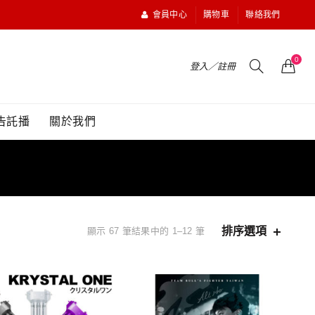
會員中心
購物車
聯絡我們
0
登入／註冊
告託播
關於我們
排序選項
顯示 67 筆結果中的 1–12 筆