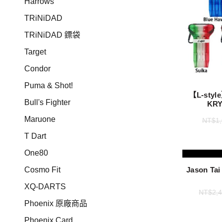
Harrows
TRiNiDAD
TRiNiDAD 鏢袋
Target
Condor
Puma & Shot!
【L-styl
Bull's Fighter
KRY
Maruone
NT$
1
T Dart
One80
Cosmo Fit
Jason T
XQ-DARTS
NT$
2,
Phoenix 原廠商品
Phoenix Card