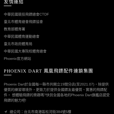
友情連結
中華民國競技飛鏢總會CTDF
臺北市體育總會飛鏢協會
教育部體育署
中華民國體育運動總會
臺北市政府體育局
中華民國大專院校體育總會
Phoenix官方網站
PHOENIX DART 鳳凰飛鏢配件連鎖集團
Phoenix Dart於全國每一縣市共開立19間分店(至2021.07)，除提供
優質的練習環境外，更致力於提供全國鏢友最優質、實惠的飛鏢配
件。 想體驗飛鏢的樂趣嗎?快到全國各地的Phoenix Dart旗艦店感受
飛鏢的魅力吧!
總公司：台北市南港區松河街384號5樓