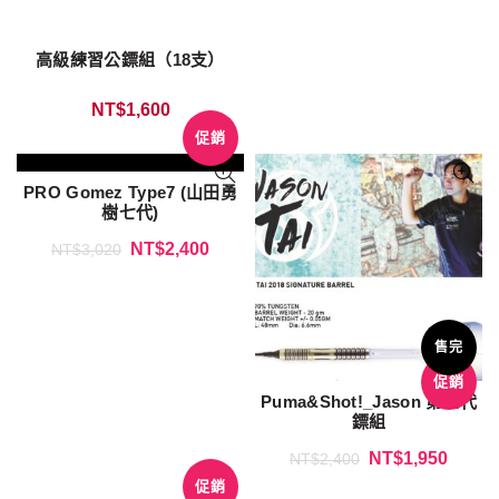
高級練習公鏢組（18支）
NT$
1,600
促銷
PRO Gomez Type7 (山田勇
樹七代)
NT$
2,400
NT$
3,020
售完
促銷
Puma&Shot!_Jason 第三代
鏢組
NT$
1,950
NT$
2,400
促銷