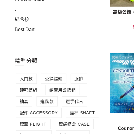
.
高級公鏢、
紀念衫
Best Dart
..
精準分類
入門款
公鏢鏢頭
服飾
硬靶鏢組
練習用公鏢組
袖套
進階款
選手代言
配件 ACCESSORY
鏢桿 SHAFT
鏢翼 FLIGHT
鏢袋鏢盒 CASE
Codnor 