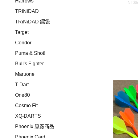
Harrows
NT$
TRiNiDAD
TRiNiDAD 鏢袋
Target
Condor
Puma & Shot!
Bull's Fighter
Maruone
T Dart
One80
Cosmo Fit
XQ-DARTS
Phoenix 原廠商品
Phoenix Card