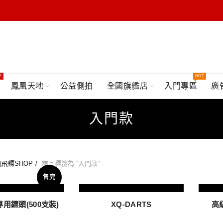
E
HOT
鳳凰天地
公益側拍
全國旗艦店
入門專區
廣
入門款
飛鏢SHOP
商品標籤為 “入門款”
售完
用鏢頭(500支裝)
XQ-DARTS
高