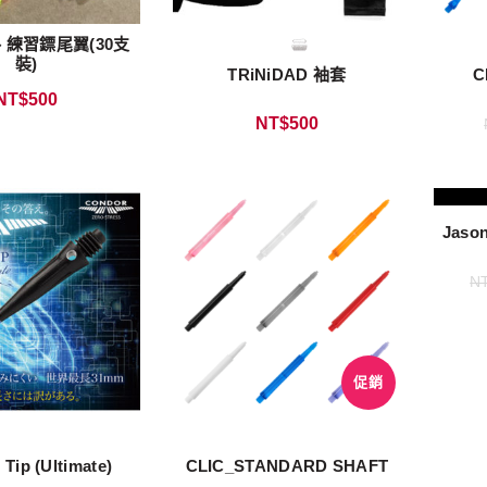
練習鏢尾翼(30支
裝)
TRiNiDAD 袖套
C
NT$
500
NT$
500
Jaso
N
促銷
Tip (Ultimate)
CLIC_STANDARD SHAFT