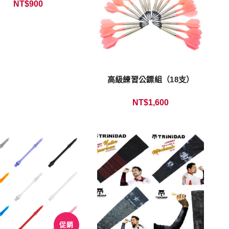
NT$
900
高級練習公鏢組（18支）
NT$
1,600
促銷