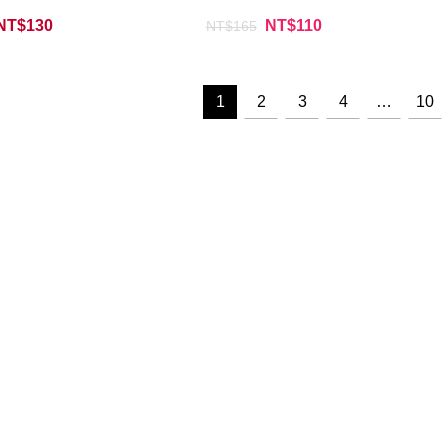
NT$
130
NT$
110
NT$
165
1
2
3
4
…
10