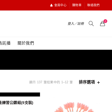
會員中心
購物車
聯絡我們
0
登入／註冊
告託播
關於我們
排序選項
顯示 137 筆結果中的 1–12 筆
級練習公鏢組(9支裝)