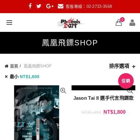
客服專線：02-2733-3568
0
鳳凰飛鏢SHOP
排序選項
首頁
鳳凰飛鏢SHOP
最小
NT$
1,600
促銷
Jason Tai II 選手代言飛鏢款
NT$
1,800
NT$
2,400