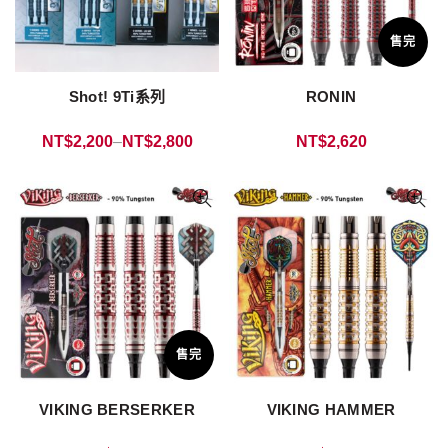
售完
Shot! 9Ti系列
RONIN
NT$
2,200
–
NT$
2,800
NT$
2,620
售完
VIKING BERSERKER
VIKING HAMMER