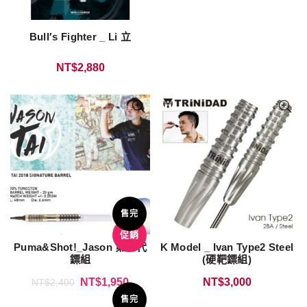
Bull′s Fighter _ Li 立
NT$
2,880
售完
促銷
Puma&Shot!_Jason 第三代
K Model _ Ivan Type2 Steel
鏢組
(硬靶鏢組)
NT$
1,950
NT$
3,000
NT$
2,400
售完