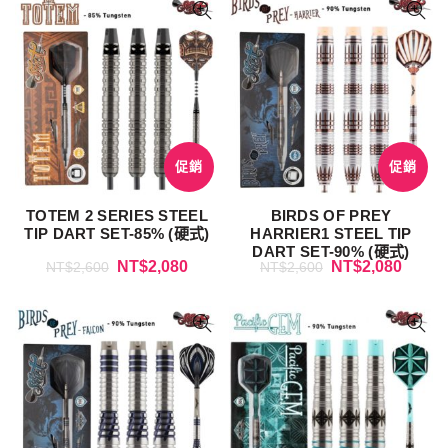
促銷
促銷
TOTEM 2 SERIES STEEL
BIRDS OF PREY
TIP DART SET-85% (硬式)
HARRIER1 STEEL TIP
DART SET-90% (硬式)
NT$
2,080
NT$
2,080
NT$
2,600
NT$
2,600