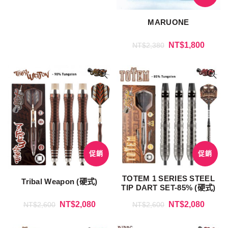
MARUONE
NT$
1,800
NT$
2,380
促銷
促銷
TOTEM 1 SERIES STEEL
Tribal Weapon (硬式)
TIP DART SET-85% (硬式)
NT$
2,080
NT$
2,080
NT$
2,600
NT$
2,600