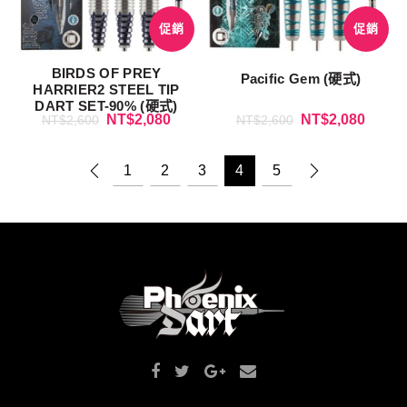
促銷
促銷
BIRDS OF PREY
Pacific Gem (硬式)
HARRIER2 STEEL TIP
DART SET-90% (硬式)
NT$
2,080
NT$
2,080
NT$
2,600
NT$
2,600
1
2
3
4
5