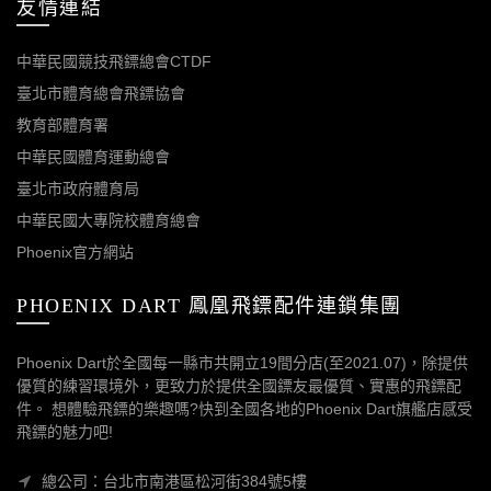
友情連結
中華民國競技飛鏢總會CTDF
臺北市體育總會飛鏢協會
教育部體育署
中華民國體育運動總會
臺北市政府體育局
中華民國大專院校體育總會
Phoenix官方網站
PHOENIX DART 鳳凰飛鏢配件連鎖集團
Phoenix Dart於全國每一縣市共開立19間分店(至2021.07)，除提供
優質的練習環境外，更致力於提供全國鏢友最優質、實惠的飛鏢配
件。 想體驗飛鏢的樂趣嗎?快到全國各地的Phoenix Dart旗艦店感受
飛鏢的魅力吧!
總公司：台北市南港區松河街384號5樓